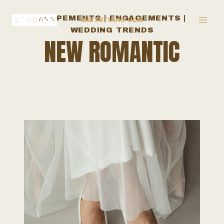
Zum
ELOPEMENTS
|
ENGAGEMENTS
|
MIETSTUDIO ULM
Inhalt
WEDDING TRENDS
NEW ROMANTIC
springen